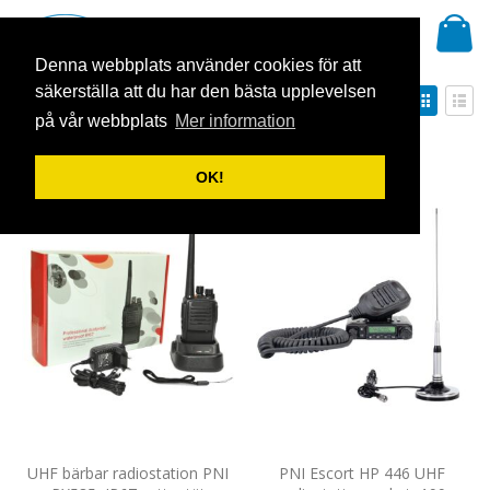
Hoppa
Mi
till
Sök
innehållet
Denna webbplats använder cookies för att
säkerställa att du har den bästa upplevelsen
Sätt
Visa
Sortera på
fallande
som
på vår webbplats
Mer information
Rutnät
Listv
sortering
Visa
OK!
UHF bärbar radiostation PNI
PNI Escort HP 446 UHF