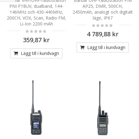
Bärbar VHF/UHF-radiostation
Bärbar UHF-radiostation PNI
Handla
PNI P18UV, dualband, 144-
AP25, DMR, 500CH,
enligt
146MHz och 430-440MHz,
2450mAh, analogt och digitalt
200CH, VOX, Scan, Radio FM,
läge, IP67
Li-Ion 2200 mAh
Rating:
0%
Rating:
4 789,88 kr
0%
359,87 kr
Lägg till i kundvagn
Lägg till i kundvagn