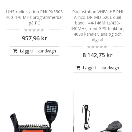
UHF-radiostation PNI PX350S
Radiostation VHF/UHF PNI
400-470 MHz programmerbar
Alinco DR-MD-520E dual
på PC
band 144-146MHz/430-
440MHz, med GPS-funktion,
Rating:
0%
4000 kanaler, analog och
957,96 kr
digital
Rating:
0%
Lägg till i kundvagn
8 142,75 kr
Lägg till i kundvagn