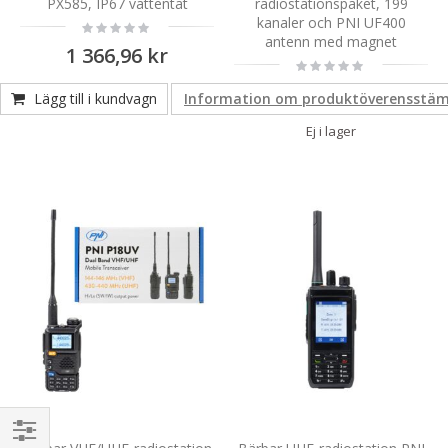
PX585, IP67 vattentät
radiostationspaket, 199
kanaler och PNI UF400
Rating:
0%
antenn med magnet
1 366,96 kr
Rating:
0%
1 151,67 kr
Lägg till i kundvagn
Information om produktöverensstä
Ej i lager