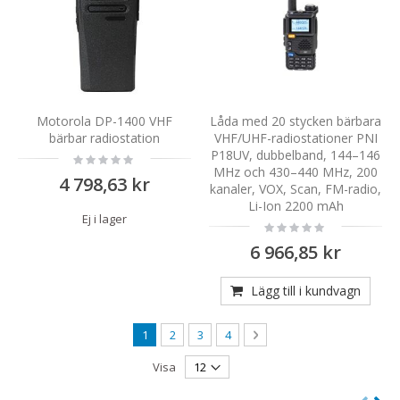
Motorola DP-1400 VHF
Låda med 20 stycken bärbara
bärbar radiostation
VHF/UHF-radiostationer PNI
P18UV, dubbelband, 144–146
Rating:
0%
MHz och 430–440 MHz, 200
4 798,63 kr
kanaler, VOX, Scan, FM-radio,
Li-Ion 2200 mAh
Ej i lager
Rating:
0%
6 966,85 kr
Lägg till i kundvagn
Sida
You're currently reading page
Sida
Sida
Sida
Sida
Nästa
1
2
3
4
Visa