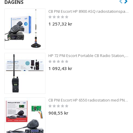
DAGENS
CB PNI Escort HP 8900 ASQ radiostationspaket, 12-24V + CB PNI ML70 antenn, 70 cm med magnetisk bas 145 mm ingår
Rating:
0%
1 257,32 kr
HP 72 PNI Escort Portable CB Radio Station, Multi-Standard, 4W, AM-FM, 6-nivå Justerbar ASQ, Dual Watch, Scan, Lock, Roger Beep
Rating:
0%
1 092,43 kr
CB PNI Escort HP 6550 radiostation med PNI ECH01 installerad, multistandard, 4W, AM-FM, 12V, ASQ, med ekoläge
Rating:
0%
908,55 kr