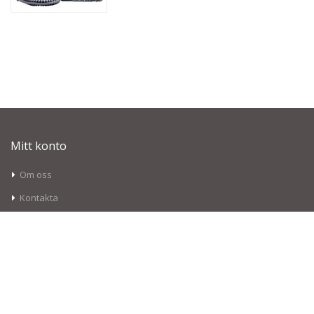
Mitt konto
Om oss
Kontakta
Mitt konto
Retur- och återbetalningspolicy
Betalningsmetoder
Fraktpriser och tider
Villkor