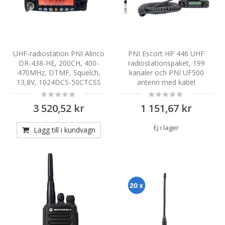
UHF-radiostation PNI Alinco
PNI Escort HP 446 UHF
DR-438-HE, 200CH, 400-
radiostationspaket, 199
470MHz, DTMF, Squelch,
kanaler och PNI UF500
13,8V, 1024DCS-50CTCSS
antenn med kabel
Rating:
Rating:
0%
0%
3 520,52 kr
1 151,67 kr
Ej i lager
Lägg till i kundvagn