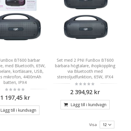
FunBox BT600 bärbar
Set med 2 PNI FunBox BT600
re, med Bluetooth, 65W,
bärbara högtalare, ihopkoppling
elare, kortläsare, USB,
via Bluetooth med
ös mikrofon, 4400mAh
stereoljudfunktion, 65W, IPX4
batteri, IPX4
Rating:
0%
Rating:
2 394,92 kr
0%
1 197,45 kr
Lägg till i kundvagn
Lägg till i kundvagn
Visa