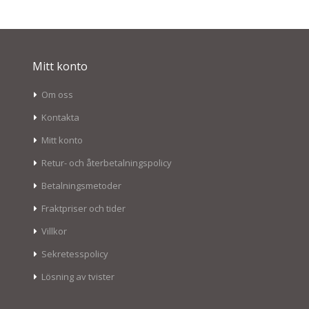
Mitt konto
Om oss
Kontakta
Mitt konto
Retur- och återbetalningspolicy
Betalningsmetoder
Fraktpriser och tider
Villkor
Sekretesspolicy
Lösning av tvister