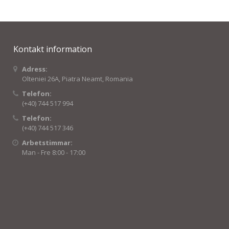
Kontakt information
Adress:
Olteniei 26A, Piatra Neamt, Romania
Telefon:
(+40) 744 517 994
Telefon:
(+40) 744 517 346
Arbetstimmar:
Man - Fre 8:00 - 17:00