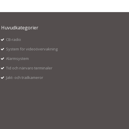
Huvudkategorier
CB-radio
System för videoövervakning
Alarmsystem
Tid och närvaro terminaler
Jakt- och trailkameror