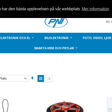
du har den bästa upplevelsen på vår webbplats
Mer information
Bli
ELEKTRONIK OCH EL
BILELEKTRONIK
FOTO, VIDEO, LJUD
SMARTA HEM OCH PRYLAR
Sätt
Visa
fallande
som
Rutnät
Listvy
sortering