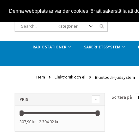
Hoppa
Denna webbplats använder cookies för att säkerställa att 
till
innehållet
Sök
Sök
RADIOSTATIONER
SÄKERHETSSYSTEM
Elektronik och el
Hem
Bluetooth-ljudsystem
Sortera på
PRIS
307,90 kr - 2 394,92 kr