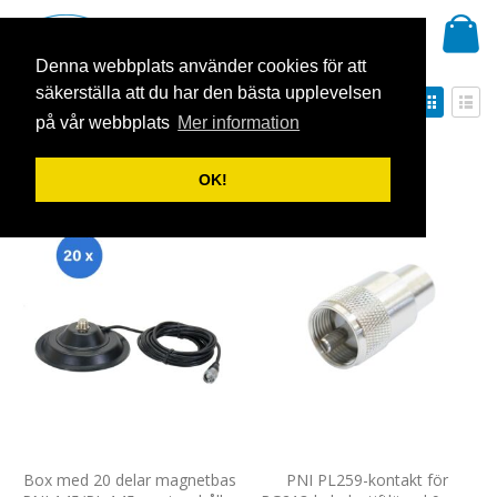
Hoppa
Mi
till
Sök
innehållet
Denna webbplats använder cookies för att
säkerställa att du har den bästa upplevelsen
Sätt
Visa
Sortera på
fallande
som
på vår webbplats
Mer information
Rutnät
Listv
sortering
Visa
OK!
Box med 20 delar magnetbas
PNI PL259-kontakt för