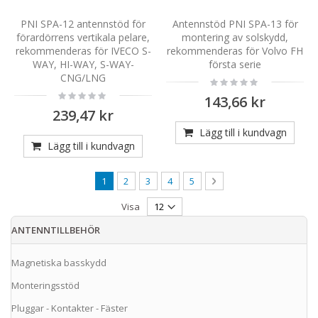
PNI SPA-12 antennstöd för
Antennstöd PNI SPA-13 för
förardörrens vertikala pelare,
montering av solskydd,
rekommenderas för IVECO S-
rekommenderas för Volvo FH
WAY, HI-WAY, S-WAY-
första serie
CNG/LNG
Rating:
0%
Rating:
143,66 kr
0%
239,47 kr
Lägg till i kundvagn
Lägg till i kundvagn
Sida
You're currently reading page
Sida
Sida
Sida
Sida
Sida
Nästa
1
2
3
4
5
Visa
ANTENNTILLBEHÖR
Magnetiska basskydd
Monteringsstöd
Pluggar - Kontakter - Fäster