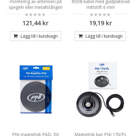
montering av antennen på
RG58-kabel med guldpläterad
spegeln eller metallstången
mittstift 6 mm
Rating:
Rating:
0%
0%
121,44 kr
19,19 kr
Lägg till i kundvagn
Lägg till i kundvagn
PNI magnetisk PAD, för
Magnetisk bas PNI 170/PL