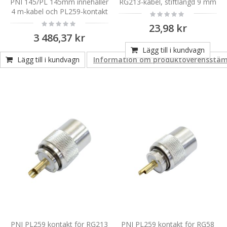
PNI 145/PL 145mm innehåller
RG213-kabel, stiftlängd 9 mm
4 m-kabel och PL259-kontakt
Rating:
0%
Rating:
23,98 kr
0%
3 486,37 kr
Lägg till i kundvagn
Lägg till i kundvagn
Information om produktöverensstä
PNI PL259 kontakt för RG213
PNI PL259 kontakt för RG58