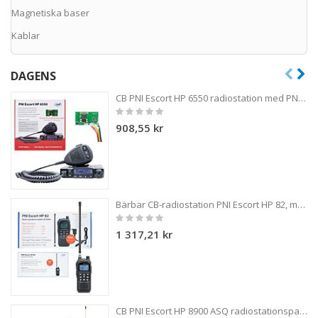
Magnetiska baser
Kablar
DAGENS
CB PNI Escort HP 6550 radiostation med PNI ECH01 installerad, multistandard, 4W, AM-FM, 12V, ASQ, med ekoläge
Rating:
0%
908,55 kr
Bärbar CB-radiostation PNI Escort HP 82, multistandard, 4W, 12V, AM-FM, NRC, Dual Watch, Roger Beep, justerbar ASQ SQ, VOX
Rating:
0%
1 317,21 kr
CB PNI Escort HP 8900 ASQ radiostationspaket, 12-24V + CB PNI ML70 antenn, 70 cm med magnetisk bas 145 mm ingår