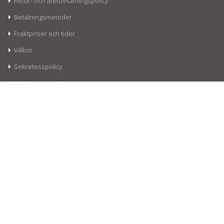
Retur- och återbetalningspolicy
Betalningsmetoder
Fraktpriser och tider
Villkor
Sekretesspolicy
Lösning av tvister
Kontakt information
Adress:
Olteniei 26A, Piatra Neamt, Romania
Telefon:
(+40) 744 517 994
Telefon:
(+40) 744 517 346
Arbetstimmar:
Man - Fre 8:00 - 17:00
Huvudkategorier