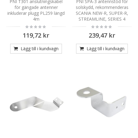
PNI T301 anslutningskabel
PNI SPA-3 antennstöd för
för gängade antenner
solskydd, rekommenderas
inkluderar plugg PL259 längd
SCANIA NEW-R, SUPER-R,
4m
STREAMLINE, SERIES 4
Rating:
Rating:
0%
0%
119,72 kr
239,47 kr
Lägg till i kundvagn
Lägg till i kundvagn