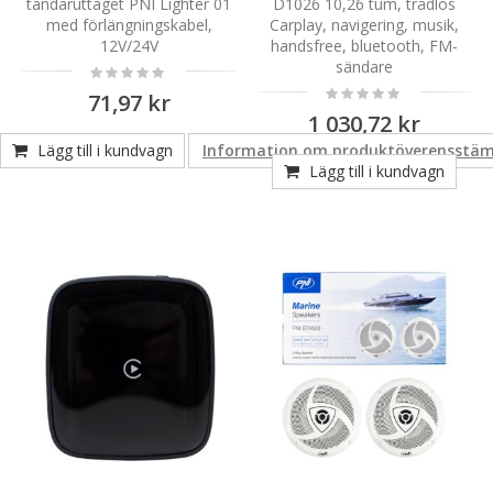
tändaruttaget PNI Lighter 01
D1026 10,26 tum, trådlös
med förlängningskabel,
Carplay, navigering, musik,
12V/24V
handsfree, bluetooth, FM-
sändare
Rating:
0%
Rating:
71,97 kr
0%
1 030,72 kr
Lägg till i kundvagn
Information om produktöverensstä
Lägg till i kundvagn