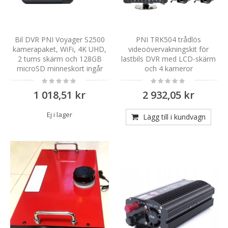
Bil DVR PNI Voyager S2500
PNI TRK504 trådlös
kamerapaket, WiFi, 4K UHD,
videoövervakningskit för
2 tums skärm och 128GB
lastbils DVR med LCD-skärm
microSD minneskort ingår
och 4 kameror
Rating:
Rating:
0%
0%
1 018,51 kr
2 932,05 kr
Ej i lager
Lägg till i kundvagn