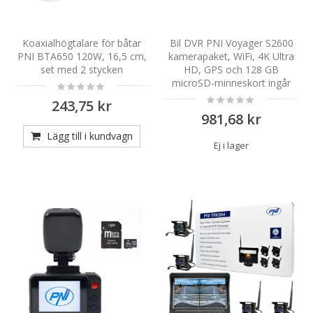
Koaxialhögtalare för båtar
Bil DVR PNI Voyager S2600
PNI BTA650 120W, 16,5 cm,
kamerapaket, WiFi, 4K Ultra
set med 2 stycken
HD, GPS och 128 GB
microSD-minneskort ingår
Rating:
0%
Rating:
243,75 kr
0%
981,68 kr
Lägg till i kundvagn
Ej i lager