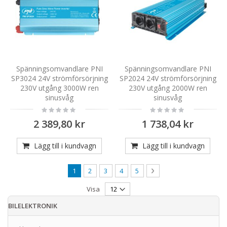
Spänningsomvandlare PNI
Spänningsomvandlare PNI
SP3024 24V strömförsörjning
SP2024 24V strömförsörjning
230V utgång 3000W ren
230V utgång 2000W ren
sinusvåg
sinusvåg
Rating:
Rating:
0%
0%
2 389,80 kr
1 738,04 kr
Lägg till i kundvagn
Lägg till i kundvagn
Sida
You're currently reading page
Sida
Sida
Sida
Sida
Sida
Nästa
1
2
3
4
5
Visa
BILELEKTRONIK