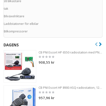
strålkastare
tak
Bilväxelriktare
Laddstationer för elbilar
Bilkompressorer
DAGENS
CB PNI Escort HP 6550 radiostation med PNI ECH01 installerad, multistandard, 4W, AM-FM, 12V, ASQ, med ekoläge
Rating:
0%
908,55 kr
CB PNI Escort HP 8900 ASQ-radiostation, 12V / 24V, RF-förstärkning, Roger Beep, CTCSS-DCS, Dual Watch AM / FM kopplad endast i EU-bandet
Rating:
0%
957,96 kr