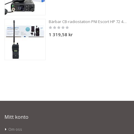
Bärbar CB-radiostation PNI Escort HP 72 4W, AM-FM, ASQ, Dual Watch, Scan, utan batteri
Rating:
0%
1 319,58 kr
Mitt konto
Om oss