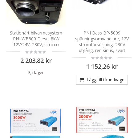
Stationärt bilvärmesystem
PNI Bass BP-5009
PNI WB800 Diesel 8kW
spänningsomvandlare, 12V
12V/24V, 230V, sirocco
strömförsörjning, 230V
utgång, ren sinus, svart
Rating:
0%
Rating:
2 203,82 kr
0%
1 152,26 kr
Ej i lager
Lägg till i kundvagn