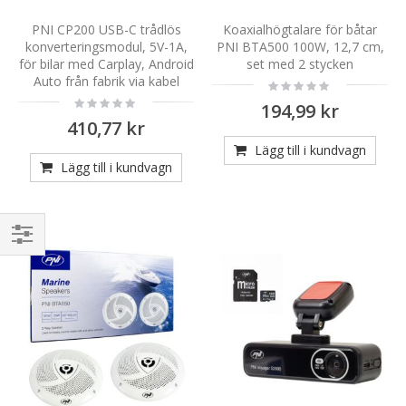
PNI CP200 USB-C trådlös
Koaxialhögtalare för båtar
konverteringsmodul, 5V-1A,
PNI BTA500 100W, 12,7 cm,
för bilar med Carplay, Android
set med 2 stycken
Auto från fabrik via kabel
Rating:
0%
Rating:
194,99 kr
0%
410,77 kr
Lägg till i kundvagn
Lägg till i kundvagn
Handla
enligt