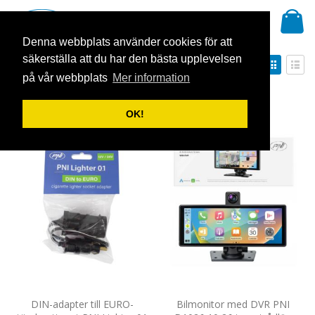
Hoppa
Mi
till
Sök
innehållet
Denna webbplats använder cookies för att
säkerställa att du har den bästa upplevelsen
Sätt
Visa
Sortera på
fallande
som
på vår webbplats
Mer information
Rutnät
Listv
sortering
Visa
OK!
DIN-adapter till EURO-
Bilmonitor med DVR PNI