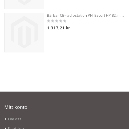
Bärbar CB-radiostation PNI Escort HP 82, multistandard, 4W, 12V, AM-FM, NRC, Dual Watch, Roger Beep, justerbar ASQ SQ, VOX
Rating:
0%
1 317,21 kr
Mitt konto
Om oss
Kontakta